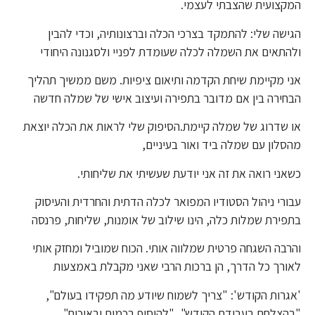
המקצועית שהצבתי לעצמי.
הגישה שלי: להתמקד בצרכי הכלה וברצונותיה, וכדי להבין
ולהתאים את השמלה לכלה שעומדת לפניי ולסגנונה היחודי
אני מקיימת שיחת הקדמה ותיאום ציפיות. משם ממשיך תהליך
הבחירה בין אם מדובר בתפירה ועיצוב אישי של שמלה חדשה
או שדרוג של שמלה קיימת.הסיפוק שלי לראות את הכלה יוצאת
מהסלון עם שמלה ביד ואור בעיניים,
כשאני רואה את זה אני יודעת שעשיתי את שליחותי.
עבורי ניהול הסטודיו המפואר לכלה הדתית והחרדית והעיסוק
בתפירת שמלות כלה, הינו שילוב של אומנות, שליחות, פרנסה
והרבה השגחה פרטית שמלווה אותי. הכוח שמוביל ומחזק אותי
לאורך כל הדרך, הן ברכות הרבי שאני מקבלת באמצעות
'אגרות הקודש': "צריך לשמוח שיודע מה תפקידו בעולם",
"בהצלחת בעבודת הקודש", "להוסיף בכמות ובאיכות",